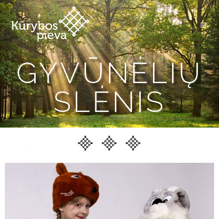
GYVŪNĖLIŲ
SLĖNIS