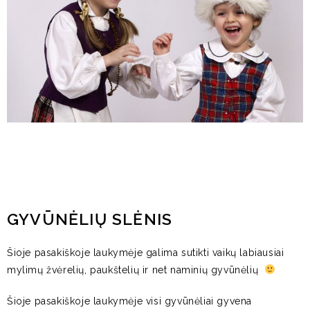
GYVŪNĖLIŲ SLĖNIS
Šioje pasakiškoje laukymėje galima sutikti vaikų labiausiai
mylimų žvėrelių, paukštelių ir net naminių gyvūnėlių
Šioje pasakiškoje laukymėje visi gyvūnėliai gyvena