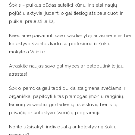
Šokis – puikus būdas suteikti kūnui ir sielai naujų
pojūčių aktyviai judant, o gal tiesiog atsipalaiduoti ir
puikiai praleisti laiką.
Kviečiame paįvairinti savo kasdienybę ar asmenines bei
kolektyvo šventes kartu su profesionalia šokių
mokytoja Vaidile.
Atraskite naujas savo galimybes ar patobulinkite jau
atrastas!
Šokio pamoka gali tapti puikia staigmena svečiams ir
organiškai papildyti kitas pramogas įmonių renginių,
teminių vakarėlių, gimtadienių, išleistuvių bei kitų
privačių ar kolektyvo švenčių programoje.
Norite užsisakyti individualią ar kolektyvinę šokių