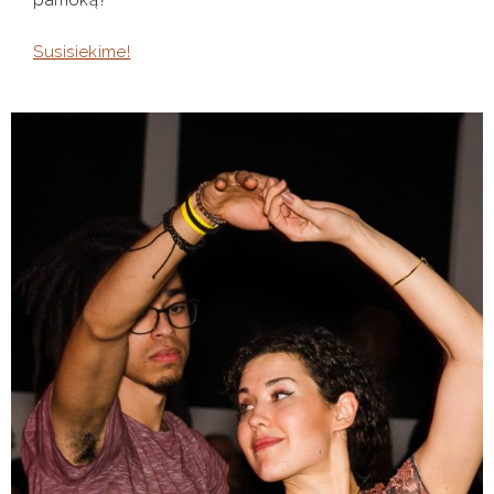
pamoką?
Susisiekime!