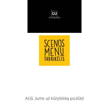
Ačiū Jums už kūrybišką požiūrį!