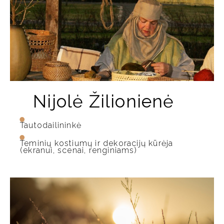
Nijolė Žilionienė
Tautodailininkė
Teminių kostiumų ir dekoracijų kūrėja
(ekranui, scenai, renginiams)