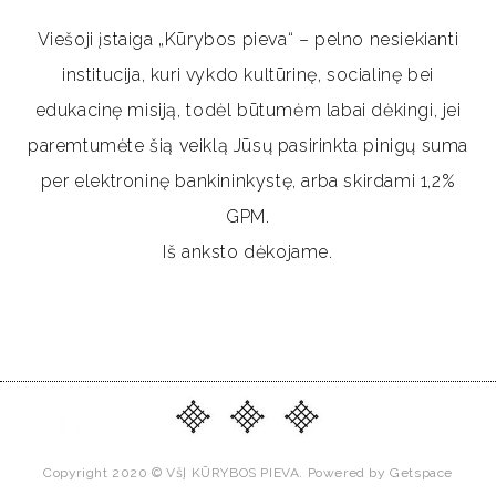
Viešoji įstaiga „Kūrybos pieva“ – pelno nesiekianti
institucija, kuri vykdo kultūrinę, socialinę bei
edukacinę misiją, todėl būtumėm labai dėkingi, jei
paremtumėte šią veiklą Jūsų pasirinkta pinigų suma
per elektroninę bankininkystę, arba skirdami 1,2%
GPM.
Iš anksto dėkojame.
Copyright 2020 © VšĮ KŪRYBOS PIEVA.
Powered by Getspace