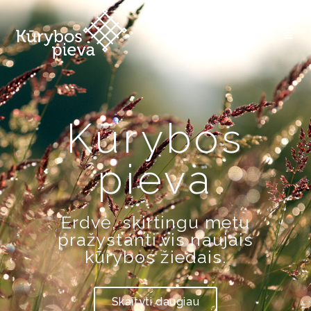
Kūrybos
pieva
Erdvė, skirtingu metu
pražystanti vis naujais
kūrybos žiedais.
Skaityti daugiau