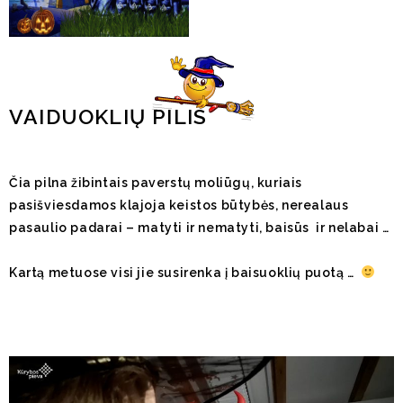
VAIDUOKLIŲ PILIS
Čia pilna žibintais paverstų moliūgų, kuriais
pasišviesdamos klajoja keistos būtybės, nerealaus
pasaulio padarai – matyti ir nematyti, baisūs ir nelabai …
Kartą metuose visi jie susirenka į baisuoklių puotą …